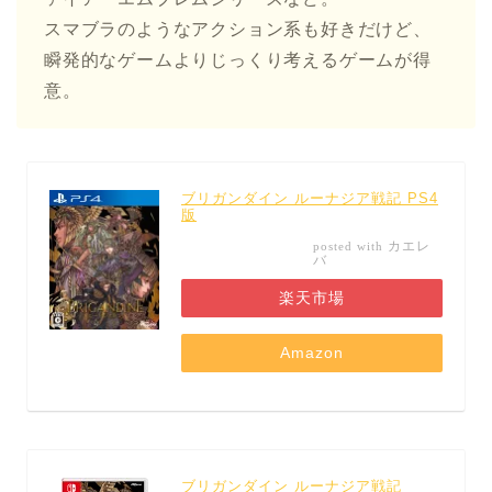
スマブラのようなアクション系も好きだけど、
瞬発的なゲームよりじっくり考えるゲームが得
意。
ブリガンダイン ルーナジア戦記 PS4
版
カエレ
posted with
バ
楽天市場
Amazon
ブリガンダイン ルーナジア戦記